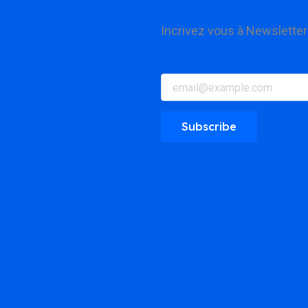
Incrivez vous à Newsletter
*
E
E
m
m
a
a
i
i
Subscribe
l
l
*
E
m
a
i
l